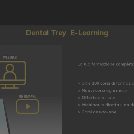
Dental Trey
E-Learning
La tua formazione
complet
>
oltre
100
corsi
di formazio
>
Nuovi corsi
ogni mese
> Offerte
dedicate
>
Webinar
in
diretta
e
on 
>
Corsi
one-to-one