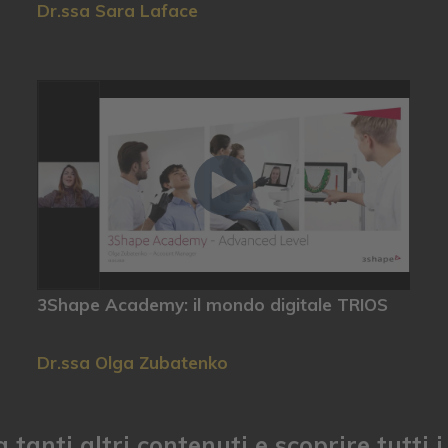
Dr.ssa Sara Laface
3Shape Academy: il mondo digitale TRIOS
Dr.ssa Olga Zubatenko
tanti altri contenuti e scoprire tutti i